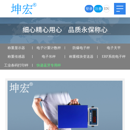
登录
注册
EN
称重显示器
电子计重计数秤
防爆电子秤
电子天平
称重传感器
电子吊秤
称重模块变送器
ERP系统电子秤
工业条码打印秤
快递蓝牙专用秤