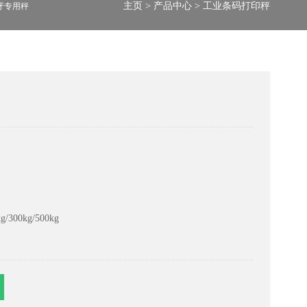
主页
>
产品中心
>
工业条码打印秤
牙专用秤
/300kg/500kg