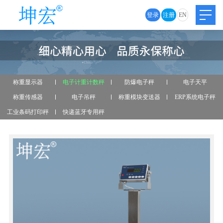
登录
注册
EN
称重显示器
电子计重计数秤
防爆电子秤
电子天平
称重传感器
电子吊秤
称重模块变送器
ERP系统电子秤
工业条码打印秤
快递蓝牙专用秤